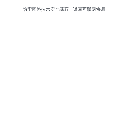
筑牢网络技术安全基石，谱写互联网协调
发展新篇章——发改委推动更安全更协调
的网络技术服务