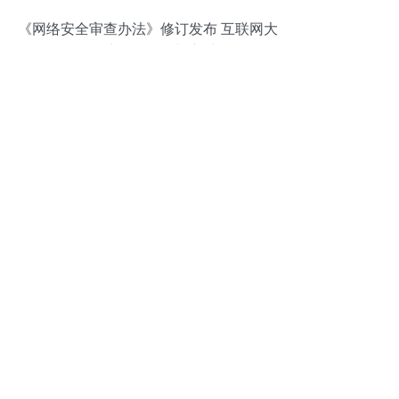
《网络安全审查办法》修订发布 互联网大
厂面临的新“紧箍咒”与应对路径